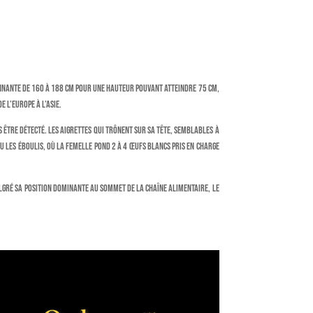
onnante de 160 à 188 cm pour une hauteur pouvant atteindre 75 cm,
 l’Europe à l’Asie.
 être détecté. Les aigrettes qui trônent sur sa tête, semblables à
ou les éboulis, où la femelle pond 2 à 4 œufs blancs pris en charge
algré sa position dominante au sommet de la chaîne alimentaire, le