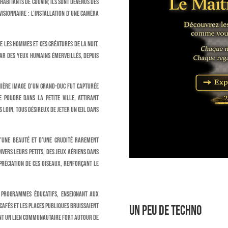
habitants de Couvin; ils sont devenus des
 visionnaire : l’installation d’une caméra
e les hommes et ces créatures de la nuit.
ar des yeux humains émerveillés, depuis
mière image d’un grand-duc fut capturée
 poudre dans la petite ville, attirant
 loin, tous désireux de jeter un œil dans
d’une beauté et d’une crudité rarement
nvers leurs petits, des jeux aériens dans
préciation de ces oiseaux, renforçant le
s programmes éducatifs, enseignant aux
 cafés et les places publiques bruissaient
Un peu de techno
sant un lien communautaire fort autour de