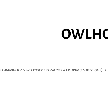
OWLHO
de
Grand-Duc
venu poser ses valises à
Couvin
(en belgique).
u