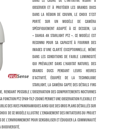
Dans le cadre de l’initiative visant à
observer et à protéger les grands ducs
dans la région de Couvin, le choix s’est
porté sur un modèle de caméra
spécifiquement adapté à ce dessein, la
« Dahua 4K Starlight PTZ ». Ce modèle est
reconnu pour sa capacité à fournir des
images d’une clarté exceptionnelle, même
dans les conditions de faible luminosité
qui prévalent dans l’habitat naturel des
grands ducs pendant leurs heures
d’activité. Équipée de la technologie
Starlight, la caméra capte des détails fins
e, rendant possible l’observation des comportements nocturnes
 sa fonction PTZ (Pan-Tilt-Zoom) permet une observation flexible et
blic des vues panoramiques ainsi que des gros plans détaillés sur
 choix de ce modèle illustre l’engagement des initiateurs du projet
es de l’environnement pour sensibiliser et éduquer la communauté
 biodiversité.