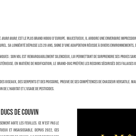
ue
Bubo bubo
, est le plus grand hibou d’Europe. Majestueux, il arbore une envergure impressi
el. Sa longévité dépasse les 20 ans, signe d’une adaptation réussie à divers environnements, de
iques : son vol est remarquablement silencieux, lui permettant de surprendre ses proies sans
ystérieuse. En matière de nidification, le Grand-duc préfère les recoins sécurisés des falaises 
des oiseaux, des serpents et des poissons, preuve de ses compétences de chasseur versatile. M
de l’habitat et l’usage de pesticides.
s Ducs de Couvin
ement agite les feuilles. Ce n’est pas le
tueux et insaisissable. Depuis 2022, ces