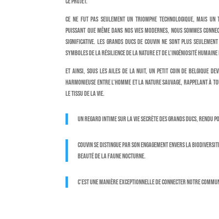
ce projet.
Ce ne fut pas seulement un triomphe technologique, mais un
puissant que même dans nos vies modernes, nous sommes connec
significative. Les grands ducs de Couvin ne sont plus seulement
symboles de la résilience de la nature et de l’ingéniosité humaine
Et ainsi, sous les ailes de la nuit, un petit coin de Belgique d
harmonieuse entre l’homme et la nature sauvage, rappelant à to
le tissu de la vie.
Un regard intime sur la vie secrète des grands ducs, rendu po
Couvin se distingue par son engagement envers la biodiversi
beauté de la faune nocturne.
C’est une manière exceptionnelle de connecter notre commu