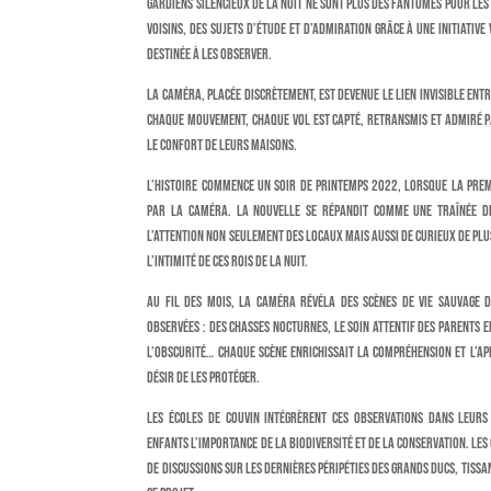
gardiens silencieux de la nuit ne sont plus des fantômes pour les 
voisins, des sujets d’étude et d’admiration grâce à une initiative
destinée à les observer.
La caméra, placée discrètement, est devenue le lien invisible entr
Chaque mouvement, chaque vol est capté, retransmis et admiré p
le confort de leurs maisons.
L’histoire commence un soir de printemps 2022, lorsque la pre
par la caméra. La nouvelle se répandit comme une traînée de
l’attention non seulement des locaux mais aussi de curieux de plus
l’intimité de ces rois de la nuit.
Au fil des mois, la caméra révéla des scènes de vie sauvage 
observées : des chasses nocturnes, le soin attentif des parents e
l’obscurité… Chaque scène enrichissait la compréhension et l’ap
désir de les protéger.
Les écoles de Couvin intégrèrent ces observations dans leur
enfants l’importance de la biodiversité et de la conservation. Les
de discussions sur les dernières péripéties des grands ducs, tis