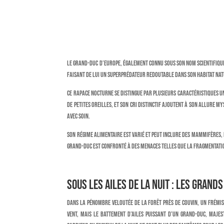
Le Grand-duc d’Europe, également connu sous son nom scientifiq
faisant de lui un superprédateur redoutable dans son habitat natur
Ce rapace nocturne se distingue par plusieurs caractéristiques un
de petites oreilles, et son cri distinctif ajoutent à son allure m
avec soin.
Son régime alimentaire est varié et peut inclure des mammifères, 
Grand-duc est confronté à des menaces telles que la fragmentation 
Sous les Ailes de la Nuit : Les Grand
Dans la pénombre veloutée de la forêt près de Couvin, un frémiss
vent, mais le battement d’ailes puissant d’un grand-duc, majes